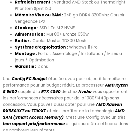
Refroidissement :
Ventirad AMD Stock ou Thermalright
Phantom Spirit 120
Mémoire Vive ou RAM :
2×8 go DDR4 3200Mhz Corsair
Vengeance LPX
Stockage :
SSD 1 To M.2 NVME
Alimentation :
MSI 80+ Bronze 650w
Boitier :
Cooler Master TD300 Mesh
Système d’exploitation :
Windows 11 Pro
Montage :
Forfait Assemblage / Installation / Mises à
jours / Optimisation
Garantie :
2 ans
Une
Config PC Budget
étudiée avec pour objectif la meilleure
performance pour un budget réduit. Le processeur
AMD Ryzen
5 5600
couplé à la
RTX 4060
de chez
Nvidia
vous apporteront
les performances nécessaires pour de la 1080/1440p sans
concession. Vous pouvez aussi opter pour une
AMD Radeon
RX6800XT ou 7700XT
et ainsi profiter de la technologie
AMD
SAM (Smart Access Memory)
. C’est une Config avec un très
bon rapport prix/performance
et qui saura être efficace dans
de nombreux jeux récents.