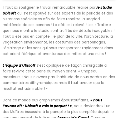
Il faut ici souligner le travail remarquable réalisé par
le studio
Ubisoft
qui s’est appuyé sur des experts de la période et des
historiens spécialistes afin de faire renaître la Bagdad
médiévale de ses cendres ! Le défi est relevé ! Les « Trailer »
que nous montre le studio sont truffés de détails incroyables !
Tout a été pris en compte : le plan de la ville, l’architecture, la
végétation environnante, les costumes des personnages,
l’éclairage et les sons qui nous transportent rapidement dans
cet orient féérique et aventureux des milles et une nuits !
L’équipe d’Ubisoft
s’est appliquée de façon chirurgicale à
faire revivre cette perle du moyen orient. « Chapeau
messieurs ! Nous n’avons pas l’habitude de nous perdre en des
commentaires dithyrambiques mais il faut avouer que le
résultat est admirable ! »
Dans ce monde aux graphismes époustouflants,
« nous
l’avons dit : Ubisoft a mis le paquet ! »
,
vous deviendrez l’un
des Maîtres Assassins à la panoplie la plus complète depuis le
commencement de la licence
Assassin’s Creed
.
Comme