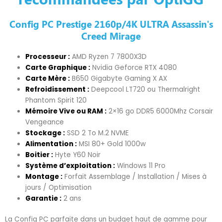
Config PC Prestige 2160p/4K ULTRA Assassin's
Creed Mirage
Processeur :
AMD Ryzen 7 7800X3D
Carte Graphique :
Nvidia Geforce RTX 4080
Carte Mère :
B650 Gigabyte Gaming X AX
Refroidissement :
Deepcool LT720 ou Thermalright
Phantom Spirit 120
Mémoire Vive ou RAM :
2×16 go DDR5 6000Mhz Corsair
Vengeance
Stockage :
SSD 2 To M.2 NVME
Alimentation :
MSI 80+ Gold 1000w
Boitier :
Hyte Y60 Noir
Système d’exploitation :
Windows 11 Pro
Montage :
Forfait Assemblage / Installation / Mises à
jours / Optimisation
Garantie :
2 ans
La Config PC parfaite dans un budget haut de gamme pour