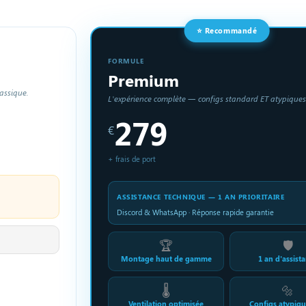
⭐ Recommandé
FORMULE
Premium
assique.
L'expérience complète — configs standard ET atypiques
279
€
+ frais de port
ASSISTANCE TECHNIQUE — 1 AN PRIORITAIRE
Discord & WhatsApp · Réponse rapide garantie
🏆
🛡️
Montage haut de gamme
1 an d'assist
🌡️
🔩
Ventilation optimisée
Configs atypiq