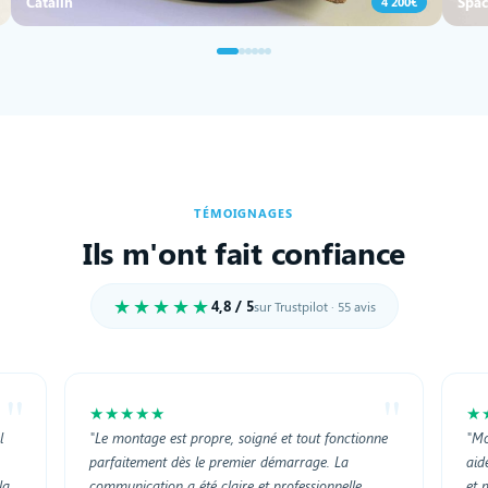
Catalin
Spac
4 200€
TÉMOIGNAGES
Ils m'ont fait confiance
★★★★★
4,8 / 5
sur Trustpilot · 55 avis
"
"
★★★★★
★
l
"Le montage est propre, soigné et tout fonctionne
"Mo
parfaitement dès le premier démarrage. La
aid
la
communication a été claire et professionnelle,
et 