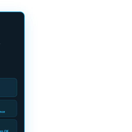
.
ance
ues OK