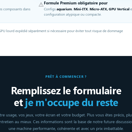
⚠️
Formule Premium obligatoire pour
les composants dans
Configs
aquarium
,
Mini-ITX
,
Micro-ATX, GPU Vertical
e
configuration atypique ou compacte.
GPU lourd expédié séparément si nécessaire pour éviter tout risque de dommage
PRÊT À COMMENCER ?
Remplissez le formulaire
et
je m'occupe du reste
re usage, vos jeux, votre écran et votre budget. Plus vous êtes précis, plu
entretien au mieux. Ces informations sont la base de notre future discussio
une machine performante, cohérente et avec un prix imbattable.