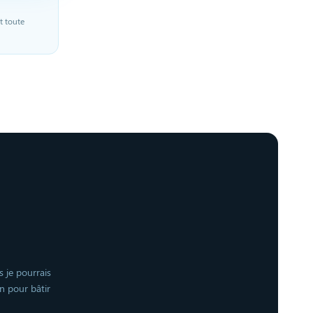
t toute
s je pourrais
n pour bâtir