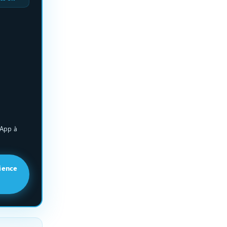
sApp à
ience