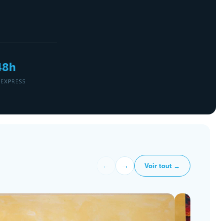
48h
 EXPRESS
←
→
Voir tout →