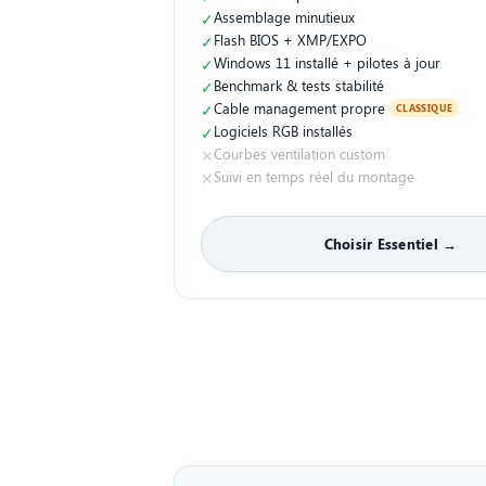
✓
Assemblage minutieux
✓
Flash BIOS + XMP/EXPO
✓
Windows 11 installé + pilotes à jour
✓
Benchmark & tests stabilité
✓
Cable management propre
CLASSIQUE
✓
Logiciels RGB installés
✕
Courbes ventilation custom
✕
Suivi en temps réel du montage
Choisir Essentiel →