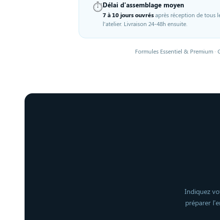
⏱️
Délai d'assemblage moyen
7 à 10 jours ouvrés
après réception de tous 
l'atelier. Livraison 24-48h ensuite.
Formules Essentiel & Premium · 
Indiquez vot
préparer l'