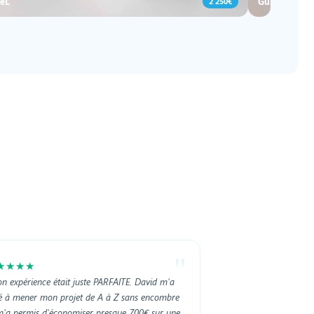
eL
GuillaumeH
2 250€
"
★★★★
n expérience était juste PARFAITE. David m'a
é à mener mon projet de A à Z sans encombre
m'a permis d'économiser presque 700€ sur une