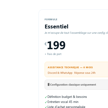
FORMULE
Essentiel
Je m'occupe de tout l'assemblage sur une config cl
199
€
+ frais de port
ASSISTANCE TECHNIQUE — 6 MOIS
Discord & WhatsApp · Réponse sous 24h
🖥️ Configuration classique uniquement
✓
Définition budget & besoins
✓
Entretien vocal 45 min
✓
Liste d'achat personnalisée