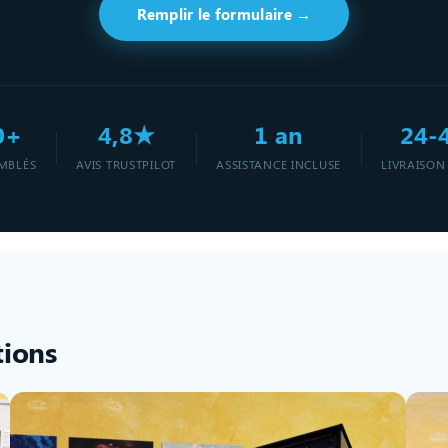
Remplir le formulaire →
0+
4,8★
1 an
24-
MBLÉS
AVIS TRUSTPILOT
ASSISTANCE INCLUSE
LIVRAISON
tions