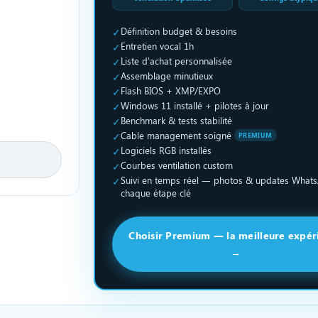
✓
Définition budget & besoins
✓
Entretien vocal 1h
✓
Liste d'achat personnalisée
✓
Assemblage minutieux
✓
Flash BIOS + XMP/EXPO
✓
Windows 11 installé + pilotes à jour
✓
Benchmark & tests stabilité
✓
Cable management soigné
PREMIUM
✓
Logiciels RGB installés
✓
Courbes ventilation custom
✓
Suivi en temps réel — photos & updates What
chaque étape clé
Choisir Premium — la meilleure expér
→