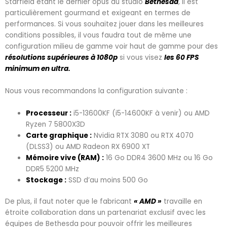
Starfield étant le dernier opus du studio
Bethesda
, il est
particulièrement gourmand et exigeant en termes de
performances. Si vous souhaitez jouer dans les meilleures
conditions possibles, il vous faudra tout de même une
configuration milieu de gamme voir haut de gamme pour des
résolutions supérieures à 1080p
si vous visez
les 60 FPS
minimum en ultra.
Nous vous recommandons la configuration suivante :
Processeur :
i5-13600KF (i5-14600KF à venir) ou AMD
Ryzen 7 5800X3D
Carte graphique :
Nvidia RTX 3080 ou RTX 4070
(DLSS3) ou AMD Radeon RX 6900 XT
Mémoire vive (RAM) :
16 Go DDR4 3600 MHz ou 16 Go
DDR5 5200 MHz
Stockage :
SSD d’au moins 500 Go
De plus, il faut noter que le fabricant
« AMD »
travaille en
étroite collaboration dans un partenariat exclusif avec les
équipes de Bethesda pour pouvoir offrir les meilleures