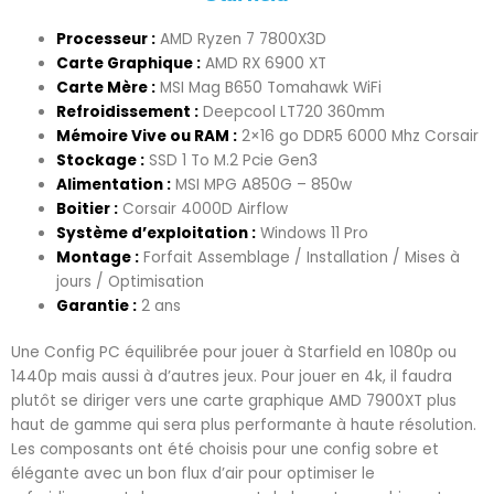
Processeur :
AMD Ryzen 7 7800X3D
Carte Graphique :
AMD RX 6900 XT
Carte Mère :
MSI Mag B650 Tomahawk WiFi
Refroidissement :
Deepcool LT720 360mm
Mémoire Vive ou RAM :
2×16 go DDR5 6000 Mhz Corsair
Stockage :
SSD 1 To M.2 Pcie Gen3
Alimentation :
MSI MPG A850G – 850w
Boitier :
Corsair 4000D Airflow
Système d’exploitation :
Windows 11 Pro
Montage :
Forfait Assemblage / Installation / Mises à
jours / Optimisation
Garantie :
2 ans
Une Config PC équilibrée pour jouer à Starfield en 1080p ou
1440p mais aussi à d’autres jeux. Pour jouer en 4k, il faudra
plutôt se diriger vers une carte graphique AMD 7900XT plus
haut de gamme qui sera plus performante à haute résolution.
Les composants ont été choisis pour une config sobre et
élégante avec un bon flux d’air pour optimiser le