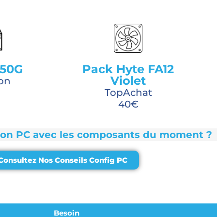
850G
Pack Hyte FA12
Violet
on
TopAchat
40€
son PC avec les composants du moment ?
Consultez Nos Conseils Config PC
Besoin