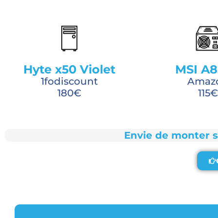
Hyte x50 Violet
MSI A
1fodiscount
Amaz
180€
115€
Envie de monter 