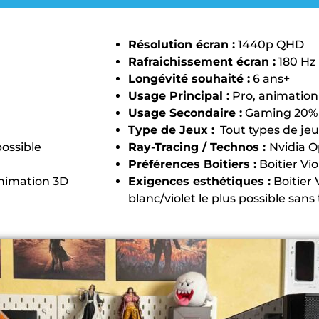
Résolution écran :
1440p QHD
Rafraichissement écran :
180 Hz
Longévité souhaité :
6 ans+
Usage Principal :
Pro, animation
Usage Secondaire :
Gaming 20%
Type de Jeux :
Tout types de je
possible
Ray-Tracing / Technos :
Nvidia 
Préférences Boitiers :
Boitier Vio
animation 3D
Exigences esthétiques :
Boitier V
blanc/violet le plus possible san