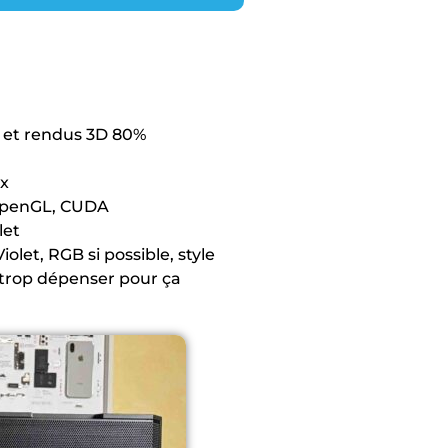
 et rendus 3D 80%
ux
OpenGL, CUDA
let
iolet, RGB si possible, style
s trop dépenser pour ça