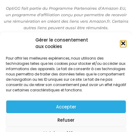
t
t
t
a
o
u
OptiGG fait partie du Programme Partenaires d’Amazon EU,
un programme d’affiliation conçu pour permettre de recevoir
g
k
b
une rémunération en créant des liens vers Amazon.fr. Certains
autres liens peuvent aussi être rémunérés.
r
e
Gérer le consentement
a
aux cookies
Accueil
m
Réalisations
Pour offrir les meilleures expériences, nous utilisons des
Conseils PC
technologies telles que les cookies pour stocker et/ou accéder aux
Formulaire PC
informations des appareils. Le fait de consentir à ces technologies
nous permettra de traiter des données telles que le comportement
FAQ
de navigation ou les ID uniques sur ce site. Le fait de ne pas
Contact
consentir ou de retirer son consentement peut avoir un effet négatif
sur certaines caractéristiques et fonctions.
Copyright © 2026 | Powered by OptiGG.fr
Accepter
Conditions Générales de Ventes
Refuser
Mentions Légales
Politique de Cookies