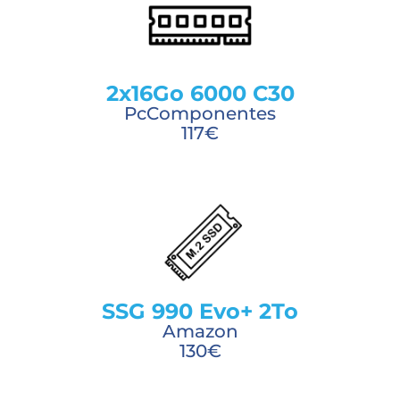
2x16Go 6000 C30
PcComponentes
117€
SSG 990 Evo+ 2To
Amazon
130€