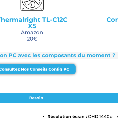
Thermalright TL-C12C
Cor
X5
Amazon
20€
son PC avec les composants du moment ?
Consultez Nos Conseils Config PC
Besoin
Résolution écran :
QHD 1440p – 4