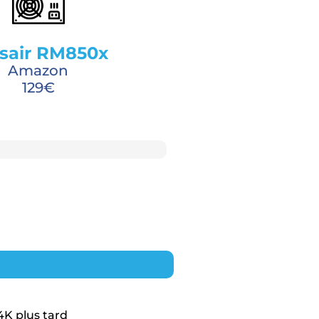
sair RM850x
Amazon
129€
K plus tard