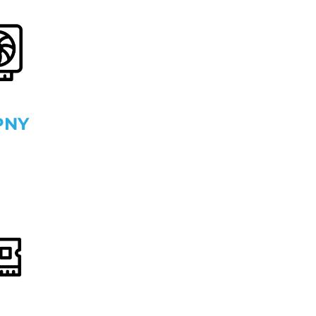
PNY
n