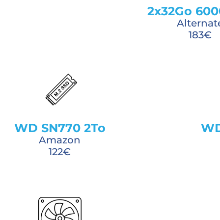
2x32Go 600
Alternat
183€
WD SN770 2To
WD
Amazon
122€