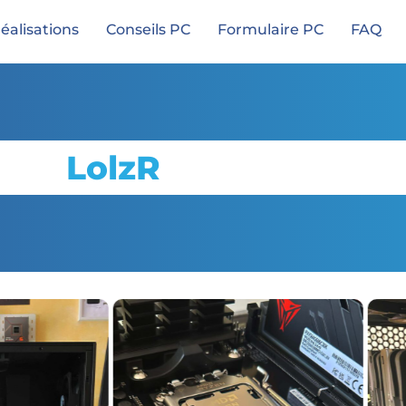
éalisations
Conseils PC
Formulaire PC
FAQ
LolzR