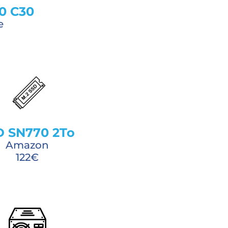
0 C30
e
 SN770 2To
Amazon
122€