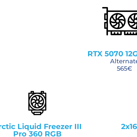
RTX 5070 12
Alternat
565€
rctic Liquid Freezer III
2x1
Pro 360 RGB