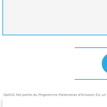
Choisir sa cart
graphique
Comparatif 2024 : Notre classemen
Meilleures Cartes Graphiques
Lire l'article
OptiGG fait partie du Programme Partenaires d’Amazon EU, un p
Amazon.fr. Ce