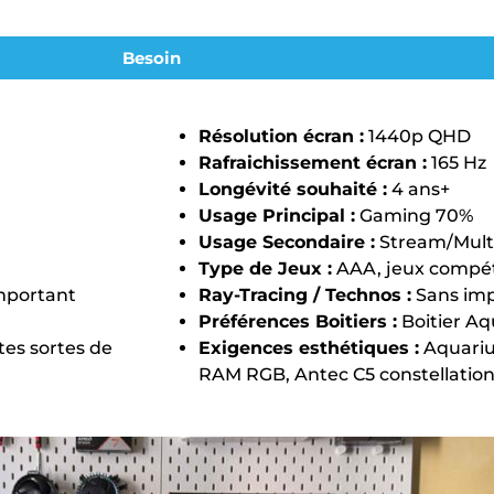
Besoin
Résolution écran :
1440p QHD
Rafraichissement écran :
165 Hz
Longévité souhaité :
4 ans+
Usage Principal :
Gaming 70%
Usage Secondaire :
Stream/Mult
Type de Jeux :
AAA, jeux compétit
important
Ray-Tracing / Technos :
Sans im
Préférences Boitiers :
Boitier A
es sortes de
Exigences esthétiques :
Aquariu
RAM RGB, Antec C5 constellatio