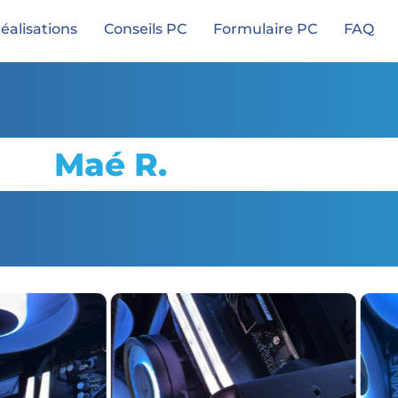
éalisations
Conseils PC
Formulaire PC
FAQ
Maé R.