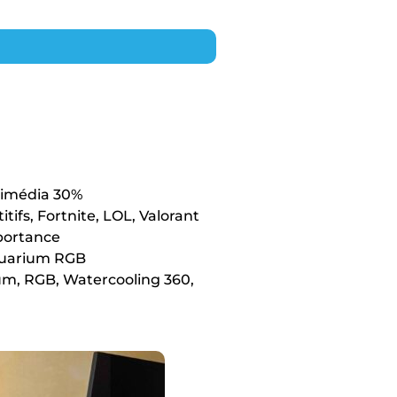
imédia 30%
ifs, Fortnite, LOL, Valorant
portance
quarium RGB
m, RGB, Watercooling 360,
n