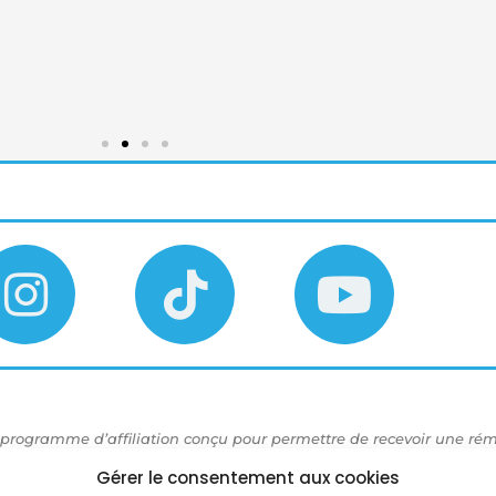
e
I
T
Y
n
i
o
t des
s
k
u
t
t
t
rogramme d’affiliation conçu pour permettre de recevoir une rému
a
o
u
rtains autres liens peuvent aussi être rémunérés.
Gérer le consentement aux cookies