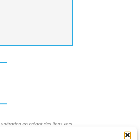
Ch
Guide Com
nération en créant des liens vers