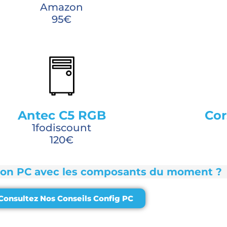
Amazon
95€
Antec C5 RGB
Cor
1fodiscount
120€
son PC avec les composants du moment ?
Consultez Nos Conseils Config PC