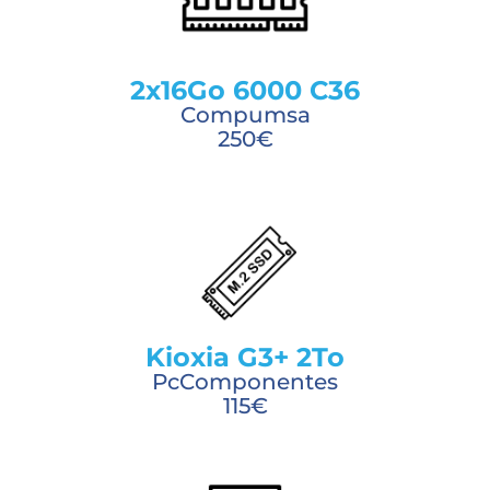
2x16Go 6000 C36
Compumsa
250€
Kioxia G3+ 2To
PcComponentes
115€