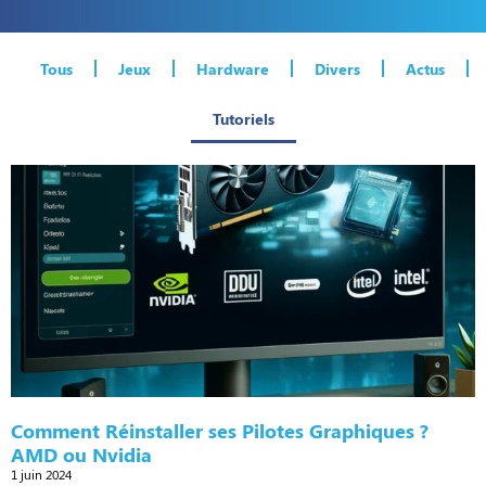
Tous
Jeux
Hardware
Divers
Actus
Tutoriels
Comment Réinstaller ses Pilotes Graphiques ?
AMD ou Nvidia
1 juin 2024