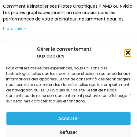
Comment Réinstaller ses Pilotes Graphiques ? AMD ou Nvidia
Les pilotes graphiques jouent un rôle crucial dans les
performances de votre ordinateur, notamment pour les
Lire la suite »
Gérer le consentement
aux cookies
Accueil
Réalisations
Pour offrir les meilleures expériences, nous utilisons des
Conseils PC
technologies telles que les cookies pour stocker et/ou accéder aux
Formulaire PC
informations des appareils. Le fait de consentir à ces technologies
nous permettra de traiter des données telles que le comportement
FAQ
de navigation ou les ID uniques sur ce site. Le fait de ne pas
Contact
consentir ou de retirer son consentement peut avoir un effet négatif
sur certaines caractéristiques et fonctions.
Copyright © 2026 | Powered by OptiGG.fr
Accepter
Conditions Générales de Ventes
Refuser
Mentions Légales