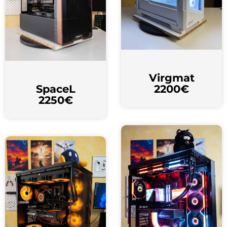
Virgmat
SpaceL
2200€
2250€