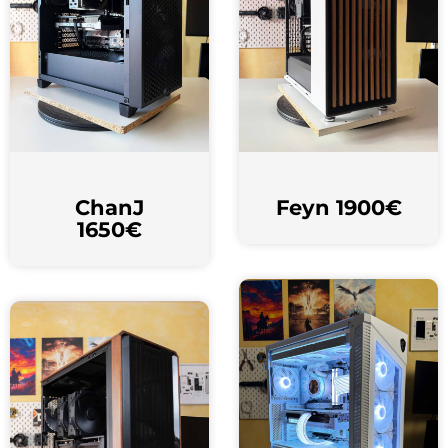
ChanJ
Feyn 1900€
1650€