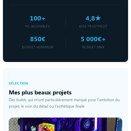
100+
4,8★
PC ASSEMBLÉS
AVIS TRUSTPILOT
850€
5 000€+
BUDGET MINIMUM
BUDGET MAX
SÉLECTION
Mes plus beaux projets
Des builds qui m'ont particulièrement marqué pour l'ambition du
projet, le soin du détail ou l'esthétique finale