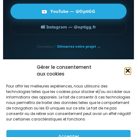
YouTube — @OptiGG
📸 Instagram — @optigg.fr
Convaincu ?
Démarrez votre projet →
Gérer le consentement
aux cookies
Accueil
Réalisations
Pour offrir les meilleures expériences, nous utilisons des
Conseils PC
technologies telles que les cookies pour stocker et/ou accéder aux
Formulaire PC
informations des appareils. Le fait de consentir à ces technologies
nous permettra de traiter des données telles que le comportement
FAQ
de navigation ou les ID uniques sur ce site. Le fait de ne pas
Contact
consentir ou de retirer son consentement peut avoir un effet négatif
sur certaines caractéristiques et fonctions.
Copyright © 2026 | Powered by OptiGG.fr
Accepter