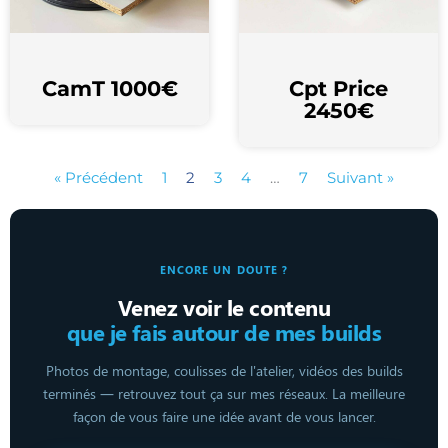
CamT 1000€
Cpt Price
2450€
« Précédent
1
2
3
4
…
7
Suivant »
ENCORE UN DOUTE ?
Venez voir le contenu
que je fais autour de mes builds
Photos de montage, coulisses de l'atelier, vidéos des builds
terminés — retrouvez tout ça sur mes réseaux. La meilleure
façon de vous faire une idée avant de vous lancer.